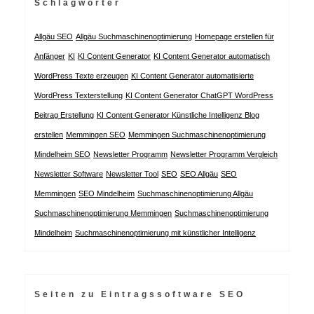
Schlagwörter
Allgäu SEO
Allgäu Suchmaschinenoptimierung
Homepage erstellen für
Anfänger
KI
KI Content Generator
KI Content Generator automatisch
WordPress Texte erzeugen
KI Content Generator automatisierte
WordPress Texterstellung
KI Content Generator ChatGPT WordPress
Beitrag Erstellung
KI Content Generator Künstliche Intelligenz Blog
erstellen
Memmingen SEO
Memmingen Suchmaschinenoptimierung
Mindelheim SEO
Newsletter Programm
Newsletter Programm Vergleich
Newsletter Software
Newsletter Tool
SEO
SEO Allgäu
SEO
Memmingen
SEO Mindelheim
Suchmaschinenoptimierung Allgäu
Suchmaschinenoptimierung Memmingen
Suchmaschinenoptimierung
Mindelheim
Suchmaschinenoptimierung mit künstlicher Intelligenz
Seiten zu Eintragssoftware SEO