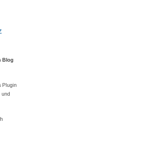
z
s Blog
s Plugin
n und
ch