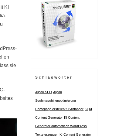
t KI
ia-
zu
rdPress-
llen
dass sie
Schlagwörter
EO-
Allgäu SEO
Allgäu
bsites
Suchmaschinenoptimierung
Homepage erstellen für Anfänger
KI
KI
Content Generator
KI Content
Generator automatisch WordPress
Texte erzeugen
KI Content Generator