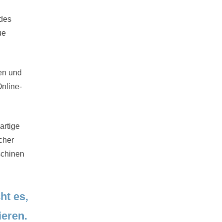
 des
ue
len und
Online-
artige
cher
schinen
ht es,
ieren.