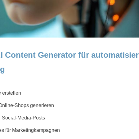
 Content Generator für automatisier
ng
 erstellen
Online-Shops generieren
n Social-Media-Posts
es für Marketingkampagnen