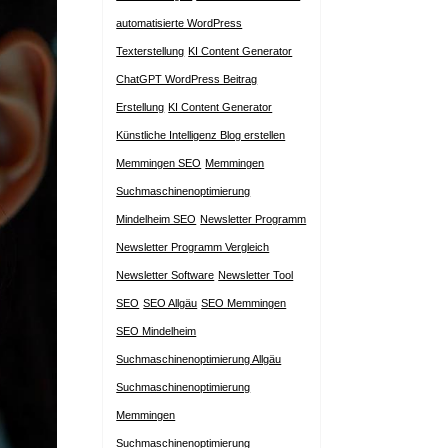
automatisierte WordPress
Texterstellung
KI Content Generator
ChatGPT WordPress Beitrag
Erstellung
KI Content Generator
Künstliche Intelligenz Blog erstellen
Memmingen SEO
Memmingen
Suchmaschinenoptimierung
Mindelheim SEO
Newsletter Programm
Newsletter Programm Vergleich
Newsletter Software
Newsletter Tool
SEO
SEO Allgäu
SEO Memmingen
SEO Mindelheim
Suchmaschinenoptimierung Allgäu
Suchmaschinenoptimierung
Memmingen
Suchmaschinenoptimierung